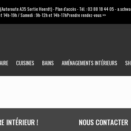
(Autoroute A35 Sortie Hoerdt) -
Plan d'accès
- Tél. :
03 88 18 44 05
-
a.schwa
expo 9
 et 14h-19h / Samedi : 9h-12h et 14h-17h
Prendre rendez-vous >>
AIRE
CUISINES
BAINS
AMÉNAGEMENTS INTÉRIEURS
S
 INTÉRIEUR !
NOUS CONTACTER