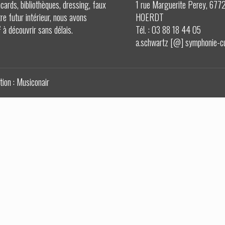
cards, bibliothèques, dressing, faux
1 rue Marguerite Perey, 677
e futur intérieur, nous avons
HOERDT
à découvrir sans délais.
Tél. :
03 88 18 44 05
a.schwartz [@] symphonie-c
tion :
Musiconair