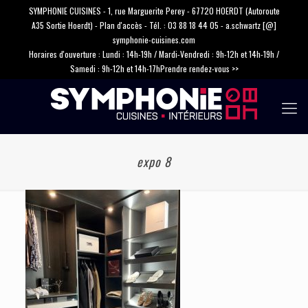
SYMPHONIE CUISINES - 1, rue Marguerite Perey - 67720 HOERDT (Autoroute
A35 Sortie Hoerdt) -
Plan d'accès
- Tél. :
03 88 18 44 05
-
a.schwartz [@]
symphonie-cuisines.com
Horaires d'ouverture : Lundi : 14h-19h / Mardi-Vendredi : 9h-12h et 14h-19h /
Samedi : 9h-12h et 14h-17h
Prendre rendez-vous >>
expo 8