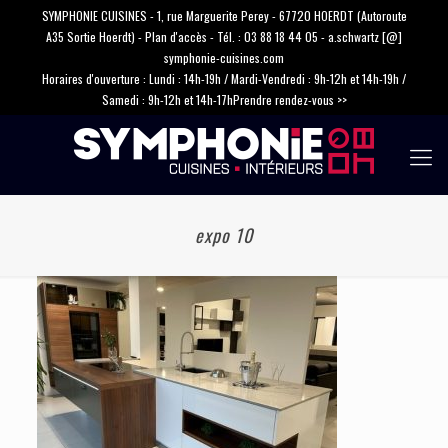
SYMPHONIE CUISINES - 1, rue Marguerite Perey - 67720 HOERDT (Autoroute
A35 Sortie Hoerdt) -
Plan d'accès
- Tél. :
03 88 18 44 05
-
a.schwartz [@]
symphonie-cuisines.com
Horaires d'ouverture : Lundi : 14h-19h / Mardi-Vendredi : 9h-12h et 14h-19h /
Samedi : 9h-12h et 14h-17h
Prendre rendez-vous >>
expo 10