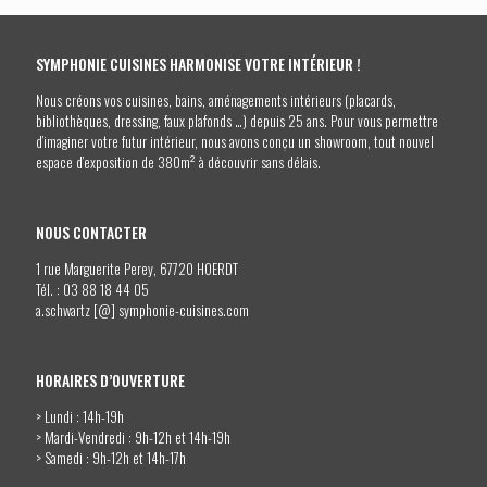
SYMPHONIE CUISINES HARMONISE VOTRE INTÉRIEUR !
Nous créons vos cuisines, bains, aménagements intérieurs (placards,
bibliothèques, dressing, faux plafonds …) depuis 25 ans. Pour vous permettre
d’imaginer votre futur intérieur, nous avons conçu un showroom, tout nouvel
espace d’exposition de 380m² à découvrir sans délais.
NOUS CONTACTER
1 rue Marguerite Perey, 67720 HOERDT
Tél. :
03 88 18 44 05
a.schwartz [@] symphonie-cuisines.com
HORAIRES D’OUVERTURE
> Lundi : 14h-19h
> Mardi-Vendredi : 9h-12h et 14h-19h
> Samedi : 9h-12h et 14h-17h